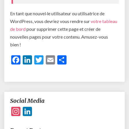
En tant que nouvel·le utilisateur ou utilisatrice de
WordPress, vous devriez vous rendre sur
votre tableau
de bord
pour supprimer cette page et créer de
nouvelles pages pour votre contenu. Amusez-vous
bien !
F
Li
T
E
S
ac
n
w
m
h
e
ke
itt
ai
ar
b
dI
er
l
e
o
n
Social Media
o
Instagram
LinkedIn
k